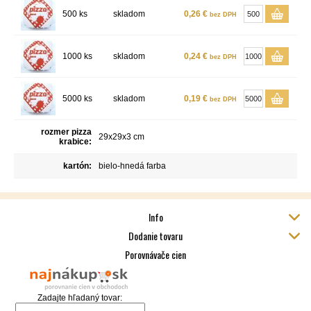
500 ks
skladom
0,26 €
bez DPH
1000 ks
skladom
0,24 €
bez DPH
5000 ks
skladom
0,19 €
bez DPH
rozmer pizza
29x29x3 cm
krabice:
kartón:
bielo-hnedá farba
Info
Dodanie tovaru
Porovnávače cien
Zadajte hľadaný tovar: