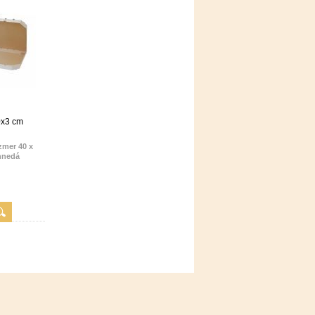
0x3 cm
zmer 40 x
 hnedá
y
 lepenka E
5 mm.
a 1 ks
a
i od počtu
sov.