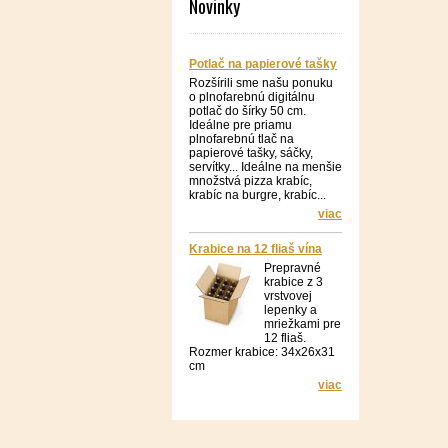
Novinky
Potlač na papierové tašky
Rozšírili sme našu ponuku
o plnofarebnú digitálnu
potlač do šírky 50 cm.
Ideálne pre priamu
plnofarebnú tlač na
papierové tašky, sáčky,
servítky... Ideálne na menšie
množstvá pizza krabíc,
krabíc na burgre, krabíc...
viac
Krabice na 12 fliaš vína
Prepravné
krabice z 3
vrstvovej
lepenky a
mriežkami pre
12 fliaš.
Rozmer krabice: 34x26x31
cm
viac