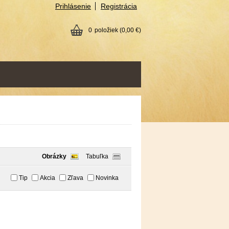
Prihlásenie
Registrácia
0
položiek
(0,00 €)
Obrázky
Tabuľka
Tip
Akcia
Zľava
Novinka