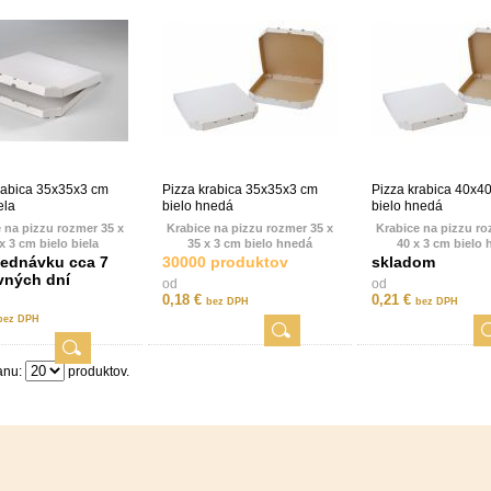
rabica 35x35x3 cm
Pizza krabica 35x35x3 cm
Pizza krabica 40x4
ela
bielo hnedá
bielo hnedá
 na pizzu rozmer 35 x
Krabice na pizzu rozmer 35 x
Krabice na pizzu ro
x 3 cm bielo biela
35 x 3 cm bielo hnedá
40 x 3 cm bielo
Skosené rohy
Skosené rohy, model E,
Skosené roh
jednávku cca 7
30000 produktov
skladom
l: 3 vrstvová lepenka E
TREVISO
Materiál: 3 vrstvová
vných dní
od
od
na, hrúbka 1,5 mm.
Materiál: 3 vrstvová lepenka E
vlna, hrúbka 1,
0,18 €
0,21 €
bez DPH
bez DPH
vlna, hrúbka 1,5 mm.
je uvedená za 1 ks
bez DPH
a
Cena je uvedená z
sa v závislosti od počtu
Cena je uvedená za 1 ks
a
znižuje sa v závislost
jednaných kusov.
znižuje sa v závislosti od počtu
objednaných ku
objednaných kusov.
anu:
produktov.