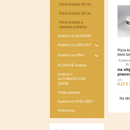
Pizza krabice 40 cm
Pizza krabice 50 cm
Pizza krabice s
vlastnou potlačou
Krabice na BURGER
Krabice na ZÁKUSKY
Pizza k
bielo bi
Krabice na VÍNO
Krabice
35 
KLOPOVÉ krabice
na ob
Materiá
praco
Krabice s
vl
AUTOMATICKÝM
od
DNOM
0,17 €
Cena 
znižuje 
Vlnitá lepenka
ob
Na str
Kartónové PRELOŽKY
Pellet boxy