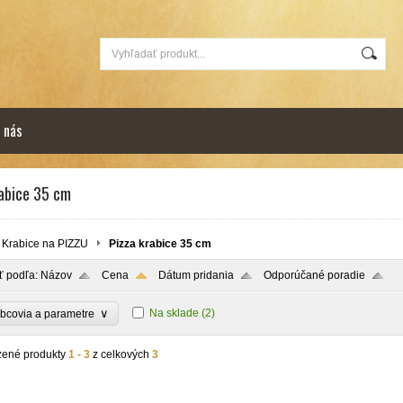
 nás
rabice 35 cm
Krabice na PIZZU
Pizza krabice 35 cm
ť podľa:
Názov
Cena
Dátum pridania
Odporúčané poradie
∨
Na sklade
(2)
bcovia a parametre
zené produkty
1 - 3
z celkových
3