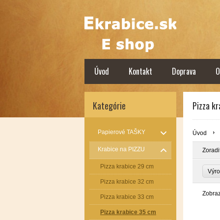
Úvod
Kontakt
Doprava
O
Kategórie
Pizza k
Papierové TAŠKY
Úvod
Krabice na PIZZU
Zoradi
Pizza krabice 29 cm
Výro
Pizza krabice 32 cm
Zobra
Pizza krabice 33 cm
Pizza krabice 35 cm