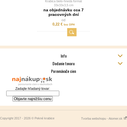
Krabica bielo-hnedá formát
33x33x3,5 cm
s vlastnou potlačou v jednej
na objednávku cca 7
farbe
pracovných dní
od
0,22 €
bez DPH
Info
Dodanie tovaru
Porovnávače cien
Zadajte hľadaný tovar:
Copyright 2017 - 2026 © Pekné krabice
Tvorba webshopu - Atomer.sk