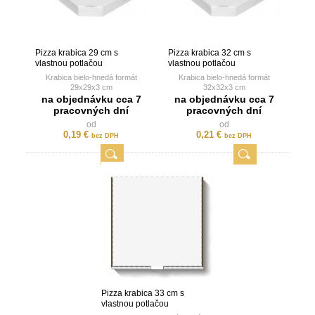
Pizza krabica 29 cm s
Pizza krabica 32 cm s
vlastnou potlačou
vlastnou potlačou
Krabica bielo-hnedá formát
Krabica bielo-hnedá formát
29x29x3 cm
32x32x3 cm
s vlastnou potlačou v jednej
s vlastnou potlačou v jednej
na objednávku cca 7
na objednávku cca 7
farbe
farbe
pracovných dní
pracovných dní
od
od
0,19 €
0,21 €
bez DPH
bez DPH
Pizza krabica 33 cm s
vlastnou potlačou