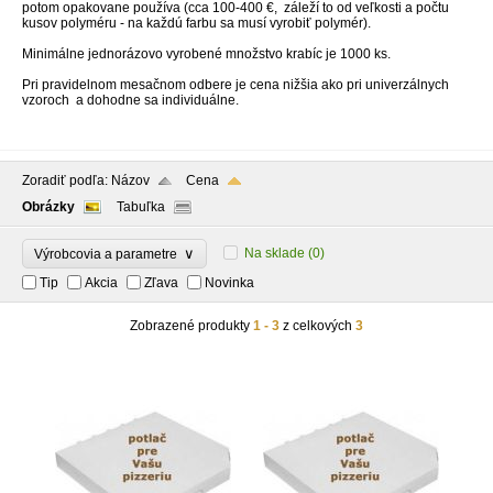
potom opakovane používa (cca 100-400 €, záleží to od veľkosti a počtu
kusov polyméru - na každú farbu sa musí vyrobiť polymér).
Minimálne jednorázovo vyrobené množstvo krabíc je 1000 ks.
Pri pravidelnom mesačnom odbere je cena nižšia ako pri univerzálnych
vzoroch a dohodne sa individuálne.
Zoradiť podľa:
Názov
Cena
Obrázky
Tabuľka
∨
Na sklade
(0)
Výrobcovia a parametre
Tip
Akcia
Zľava
Novinka
Zobrazené produkty
1 - 3
z celkových
3