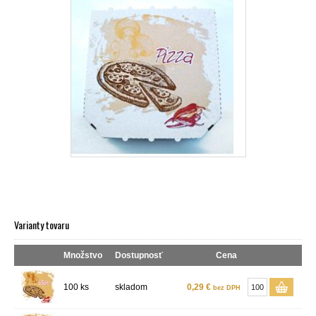
Varianty tovaru
Množstvo
Dostupnosť
Cena
100 ks
skladom
0,29 €
bez DPH