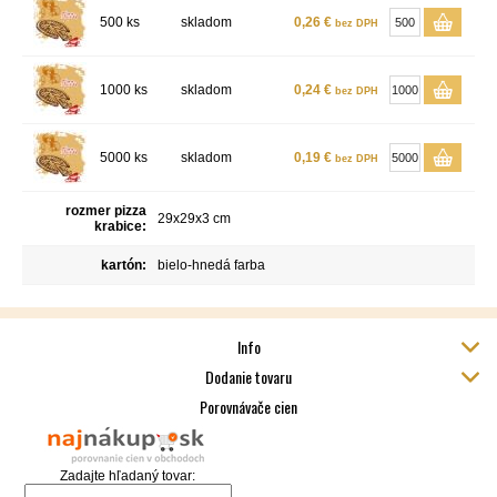
500 ks
skladom
0,26 €
bez DPH
1000 ks
skladom
0,24 €
bez DPH
5000 ks
skladom
0,19 €
bez DPH
rozmer pizza
29x29x3 cm
krabice:
kartón:
bielo-hnedá farba
Info
Dodanie tovaru
Porovnávače cien
Zadajte hľadaný tovar: